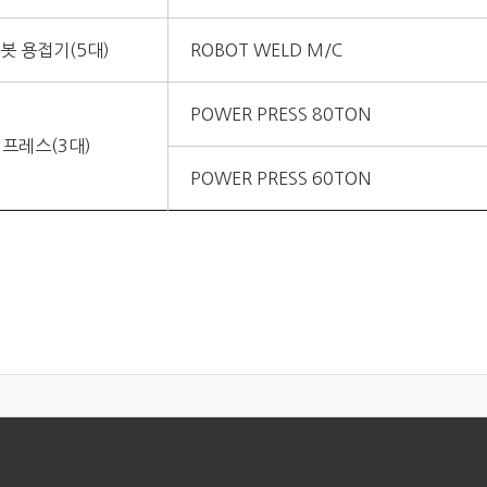
봇 용접기(5대)
ROBOT WELD M/C
POWER PRESS 80TON
프레스(3대)
POWER PRESS 60TON