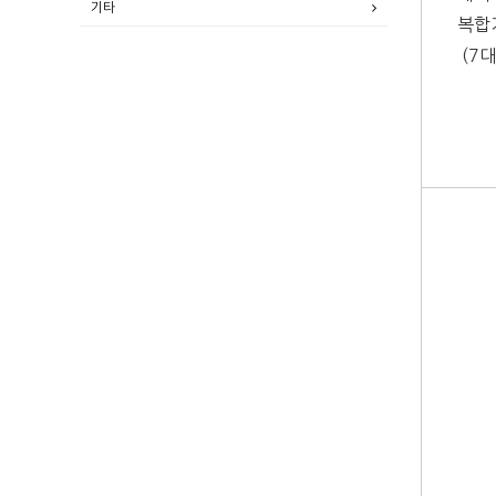
기타
복합
(7대